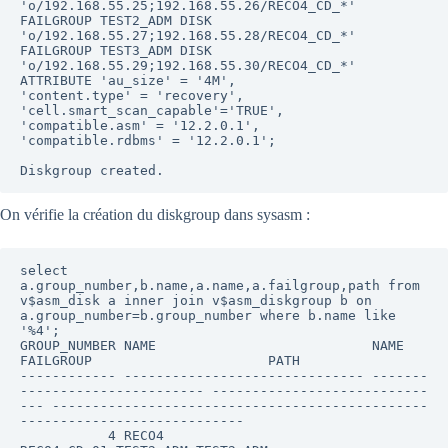
'o/192.168.55.25;192.168.55.26/RECO4_CD_*' 

FAILGROUP TEST2_ADM DISK 
'o/192.168.55.27;192.168.55.28/RECO4_CD_*' 

FAILGROUP TEST3_ADM DISK 
'o/192.168.55.29;192.168.55.30/RECO4_CD_*'

ATTRIBUTE 'au_size' = '4M',

'content.type' = 'recovery', 

'cell.smart_scan_capable'='TRUE',

'compatible.asm' = '12.2.0.1',

'compatible.rdbms' = '12.2.0.1';

On vérifie la création du diskgroup dans sysasm :
select 
a.group_number,b.name,a.name,a.failgroup,path from 
v$asm_disk a inner join v$asm_diskgroup b on 
a.group_number=b.group_number where b.name like 
'%4';

GROUP_NUMBER NAME                           NAME                           
FAILGROUP                      PATH

------------ ------------------------------ -------
----------------------- ---------------------------
--- -----------------------------------------------
----------------------------

           4 RECO4                          