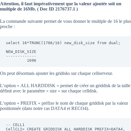
Attention, il faut impérativement que la valeur ajoutée soit un
multiple de 16Mb. (
Doc ID 2176737.1
)
La commande suivante permet de vous donner le multiple de 16 le plus
proche :
select 16*TRUNC(1706/16) new_disk_size from dual;

NEW_DISK_SIZE

-------------

On peut désormais ajouter les gridisks sur chaque cellserveur.
L’option « ALL HARDDISK » permet de créer un griddisk de la taille
définit avec le paramètre « size » sur chaque celldisk.
L’option « PREFIX » préfixe le nom de chaque griddisk par la valeur
positionnée (dans notre cas DATA4 et RECO4).
-- CELL1

CellCLI> CREATE GRIDDISK ALL HARDDISK PREFIX=DATA4, 