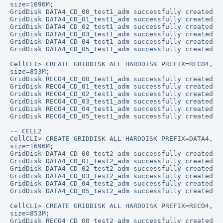
size=1696M;

GridDisk DATA4_CD_00_test1_adm successfully created

GridDisk DATA4_CD_01_test1_adm successfully created

GridDisk DATA4_CD_02_test1_adm successfully created

GridDisk DATA4_CD_03_test1_adm successfully created

GridDisk DATA4_CD_04_test1_adm successfully created

GridDisk DATA4_CD_05_test1_adm successfully created

CellCLI> CREATE GRIDDISK ALL HARDDISK PREFIX=RECO4, 
size=853M;

GridDisk RECO4_CD_00_test1_adm successfully created

GridDisk RECO4_CD_01_test1_adm successfully created

GridDisk RECO4_CD_02_test1_adm successfully created

GridDisk RECO4_CD_03_test1_adm successfully created

GridDisk RECO4_CD_04_test1_adm successfully created

GridDisk RECO4_CD_05_test1_adm successfully created

-- CELL2

CellCLI> CREATE GRIDDISK ALL HARDDISK PREFIX=DATA4, 
size=1696M;

GridDisk DATA4_CD_00_test2_adm successfully created

GridDisk DATA4_CD_01_test2_adm successfully created

GridDisk DATA4_CD_02_test2_adm successfully created

GridDisk DATA4_CD_03_test2_adm successfully created

GridDisk DATA4_CD_04_test2_adm successfully created

GridDisk DATA4_CD_05_test2_adm successfully created

CellCLI> CREATE GRIDDISK ALL HARDDISK PREFIX=RECO4, 
size=853M;

GridDisk RECO4_CD_00_test2_adm successfully created
