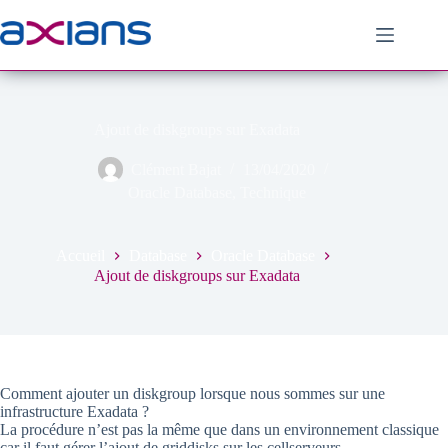
Passer
au
contenu
Ajout de diskgroups sur Exadata
Clément Bajat
13/04/2020
Oracle Database
,
Technique
Accueil
Database
Oracle Database
Ajout de diskgroups sur Exadata
Comment ajouter un diskgroup lorsque nous sommes sur une
infrastructure Exadata ?
La procédure n’est pas la même que dans un environnement classique
car il faut gérer l’ajout de griddisks sur les cellserveurs.