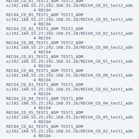
RECO4_CD_01_TEST2_ADM TEST2_ADM             
o/192.168.55.27;192.168.55.28/RECO4_CD_01_test2_adm

           4 RECO4                          
RECO4_CD_05_TEST2_ADM TEST2_ADM             
o/192.168.55.27;192.168.55.28/RECO4_CD_05_test2_adm

           4 RECO4                          
RECO4_CD_02_TEST2_ADM TEST2_ADM             
o/192.168.55.27;192.168.55.28/RECO4_CD_02_test2_adm

           4 RECO4                          
RECO4_CD_00_TEST2_ADM TEST2_ADM             
o/192.168.55.27;192.168.55.28/RECO4_CD_00_test2_adm

           4 RECO4                          
RECO4_CD_01_TEST1_ADM TEST1_ADM             
o/192.168.55.25;192.168.55.26/RECO4_CD_01_test1_adm

           4 RECO4                          
RECO4_CD_00_TEST1_ADM TEST1_ADM             
o/192.168.55.25;192.168.55.26/RECO4_CD_00_test1_adm

           4 RECO4                          
RECO4_CD_03_TEST1_ADM TEST1_ADM             
o/192.168.55.25;192.168.55.26/RECO4_CD_03_test1_adm

           4 RECO4                          
RECO4_CD_04_TEST1_ADM TEST1_ADM             
o/192.168.55.25;192.168.55.26/RECO4_CD_04_test1_adm

           4 RECO4                          
RECO4_CD_05_TEST1_ADM TEST1_ADM             
o/192.168.55.25;192.168.55.26/RECO4_CD_05_test1_adm

           4 RECO4                          
RECO4_CD_02_TEST1_ADM TEST1_ADM             
o/192.168.55.25;192.168.55.26/RECO4_CD_02_test1_adm

           4 RECO4                          