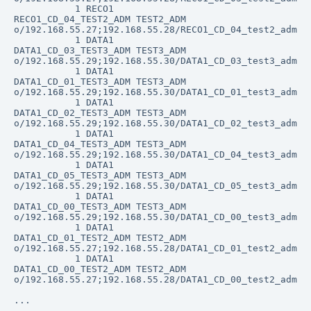
           1 RECO1                          
RECO1_CD_04_TEST2_ADM TEST2_ADM             
o/192.168.55.27;192.168.55.28/RECO1_CD_04_test2_adm

           1 DATA1                          
DATA1_CD_03_TEST3_ADM TEST3_ADM             
o/192.168.55.29;192.168.55.30/DATA1_CD_03_test3_adm

           1 DATA1                          
DATA1_CD_01_TEST3_ADM TEST3_ADM             
o/192.168.55.29;192.168.55.30/DATA1_CD_01_test3_adm

           1 DATA1                          
DATA1_CD_02_TEST3_ADM TEST3_ADM             
o/192.168.55.29;192.168.55.30/DATA1_CD_02_test3_adm

           1 DATA1                          
DATA1_CD_04_TEST3_ADM TEST3_ADM             
o/192.168.55.29;192.168.55.30/DATA1_CD_04_test3_adm

           1 DATA1                          
DATA1_CD_05_TEST3_ADM TEST3_ADM             
o/192.168.55.29;192.168.55.30/DATA1_CD_05_test3_adm

           1 DATA1                          
DATA1_CD_00_TEST3_ADM TEST3_ADM             
o/192.168.55.29;192.168.55.30/DATA1_CD_00_test3_adm

           1 DATA1                          
DATA1_CD_01_TEST2_ADM TEST2_ADM             
o/192.168.55.27;192.168.55.28/DATA1_CD_01_test2_adm

           1 DATA1                          
DATA1_CD_00_TEST2_ADM TEST2_ADM             
o/192.168.55.27;192.168.55.28/DATA1_CD_00_test2_adm
