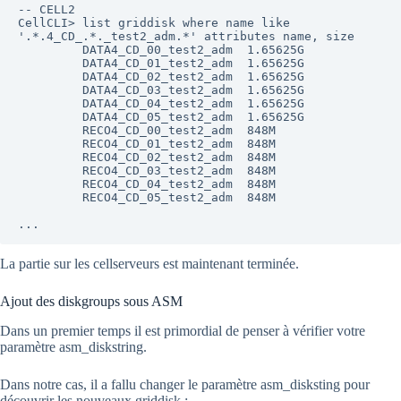
-- CELL2

CellCLI> list griddisk where name like 
'.*.4_CD_.*._test2_adm.*' attributes name, size

         DATA4_CD_00_test2_adm  1.65625G

         DATA4_CD_01_test2_adm  1.65625G

         DATA4_CD_02_test2_adm  1.65625G

         DATA4_CD_03_test2_adm  1.65625G

         DATA4_CD_04_test2_adm  1.65625G

         DATA4_CD_05_test2_adm  1.65625G

         RECO4_CD_00_test2_adm  848M

         RECO4_CD_01_test2_adm  848M

         RECO4_CD_02_test2_adm  848M

         RECO4_CD_03_test2_adm  848M

         RECO4_CD_04_test2_adm  848M

         RECO4_CD_05_test2_adm  848M

La partie sur les cellserveurs est maintenant terminée.
Ajout des diskgroups sous ASM
Dans un premier temps il est primordial de penser à vérifier votre
paramètre asm_diskstring.
Dans notre cas, il a fallu changer le paramètre asm_disksting pour
découvrir les nouveaux griddisk :