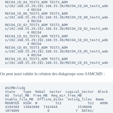
RECO4_CD_04_TEST3_ADM TEST3_ADM             
o/192.168.55.29;192.168.55.30/RECO4_CD_04_test3_adm

           4 RECO4                          
RECO4_CD_00_TEST3_ADM TEST3_ADM             
o/192.168.55.29;192.168.55.30/RECO4_CD_00_test3_adm

           4 RECO4                          
RECO4_CD_02_TEST3_ADM TEST3_ADM             
o/192.168.55.29;192.168.55.30/RECO4_CD_02_test3_adm

           4 RECO4                          
RECO4_CD_03_TEST3_ADM TEST3_ADM             
o/192.168.55.29;192.168.55.30/RECO4_CD_03_test3_adm

           4 RECO4                          
RECO4_CD_05_TEST3_ADM TEST3_ADM             
o/192.168.55.29;192.168.55.30/RECO4_CD_05_test3_adm

           4 RECO4                          
RECO4_CD_01_TEST3_ADM TEST3_ADM             
On peut aussi valider la création des diskgroups sous ASMCMD :
ASCMD>lsdg

State    Type  Rebal  Sector  Logical_Sector  Block       
AU  Total_MB  Free_MB  Req_mir_free_MB  
Usable_file_MB  Offline_disks  Voting_files  Name

MOUNTED  HIGH  N         512             512   4096  
4194304  13842688  7162644          1538048         
1874809              0             Y  DATA1/
