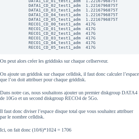
         DATA1_CD_01_test1_adm  1.2216796875T

         DATA1_CD_02_test1_adm  1.2216796875T

         DATA1_CD_03_test1_adm  1.2216796875T

         DATA1_CD_04_test1_adm  1.2216796875T

         DATA1_CD_05_test1_adm  1.2216796875T

         RECO1_CD_00_test1_adm  417G

         RECO1_CD_01_test1_adm  417G

         RECO1_CD_02_test1_adm  417G

         RECO1_CD_03_test1_adm  417G

         RECO1_CD_04_test1_adm  417G

On peut alors créer les griddisks sur chaque cellserveur.
On ajoute un griddisk sur chaque celldisk, il faut donc calculer l’espace
que l’on doit attribuer pour chaque griddisk.
Dans notre cas, nous souhaitons ajouter un premier diskgroup DATA4
de 10Go et un second diskgroup RECO4 de 5Go.
Il faut donc diviser l’espace disque total que vous souhaitez attribuer
par le nombre celldisk.
Ici, on fait donc (10/6)*1024 = 1706