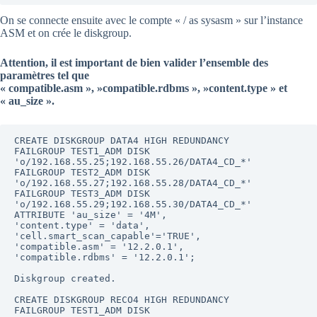
On se connecte ensuite avec le compte « / as sysasm » sur l’instance
ASM et on crée le diskgroup.
Attention, il est important de bien valider l’ensemble des
paramètres tel que
« compatible.asm », »compatible.rdbms », »content.type » et
« au_size ».
CREATE DISKGROUP DATA4 HIGH REDUNDANCY

FAILGROUP TEST1_ADM DISK 
'o/192.168.55.25;192.168.55.26/DATA4_CD_*' 

FAILGROUP TEST2_ADM DISK 
'o/192.168.55.27;192.168.55.28/DATA4_CD_*' 

FAILGROUP TEST3_ADM DISK 
'o/192.168.55.29;192.168.55.30/DATA4_CD_*'

ATTRIBUTE 'au_size' = '4M',

'content.type' = 'data', 

'cell.smart_scan_capable'='TRUE',

'compatible.asm' = '12.2.0.1',

'compatible.rdbms' = '12.2.0.1';

Diskgroup created.

CREATE DISKGROUP RECO4 HIGH REDUNDANCY

FAILGROUP TEST1_ADM DISK 