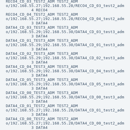
RECO4_CD_03_TEST2_ADM TEST2_ADM             
o/192.168.55.27;192.168.55.28/RECO4_CD_03_test2_adm

           4 RECO4                          
RECO4_CD_04_TEST2_ADM TEST2_ADM             
o/192.168.55.27;192.168.55.28/RECO4_CD_04_test2_adm

           3 DATA4                          
DATA4_CD_03_TEST3_ADM TEST3_ADM             
o/192.168.55.29;192.168.55.30/DATA4_CD_03_test3_adm

           3 DATA4                          
DATA4_CD_01_TEST3_ADM TEST3_ADM             
o/192.168.55.29;192.168.55.30/DATA4_CD_01_test3_adm

           3 DATA4                          
DATA4_CD_02_TEST3_ADM TEST3_ADM             
o/192.168.55.29;192.168.55.30/DATA4_CD_02_test3_adm

           3 DATA4                          
DATA4_CD_04_TEST3_ADM TEST3_ADM             
o/192.168.55.29;192.168.55.30/DATA4_CD_04_test3_adm

           3 DATA4                          
DATA4_CD_05_TEST3_ADM TEST3_ADM             
o/192.168.55.29;192.168.55.30/DATA4_CD_05_test3_adm

           3 DATA4                          
DATA4_CD_00_TEST3_ADM TEST3_ADM             
o/192.168.55.29;192.168.55.30/DATA4_CD_00_test3_adm

           3 DATA4                          
DATA4_CD_01_TEST2_ADM TEST2_ADM             
o/192.168.55.27;192.168.55.28/DATA4_CD_01_test2_adm

           3 DATA4                          
DATA4_CD_00_TEST2_ADM TEST2_ADM             
o/192.168.55.27;192.168.55.28/DATA4_CD_00_test2_adm

           3 DATA4                          