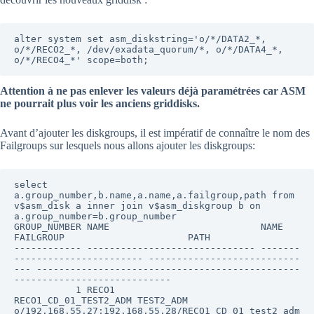
alter system set asm_diskstring='o/*/DATA2_*, 
o/*/RECO2_*, /dev/exadata_quorum/*, o/*/DATA4_*, 
o/*/RECO4_*' scope=both;
Attention à ne pas enlever les valeurs déjà paramétrées car ASM
ne pourrait plus voir les anciens griddisks.
Avant d’ajouter les diskgroups, il est impératif de connaître le nom des
Failgroups sur lesquels nous allons ajouter les diskgroups:
select 
a.group_number,b.name,a.name,a.failgroup,path from 
v$asm_disk a inner join v$asm_diskgroup b on 
a.group_number=b.group_number

GROUP_NUMBER NAME                           NAME                           
FAILGROUP                      PATH

------------ ------------------------------ -------
----------------------- ---------------------------
--- -----------------------------------------------
----------------------------

           1 RECO1                          
RECO1_CD_01_TEST2_ADM TEST2_ADM             
o/192.168.55.27;192.168.55.28/RECO1_CD_01_test2_adm
