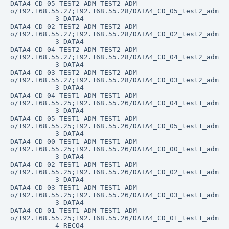
DATA4_CD_05_TEST2_ADM TEST2_ADM             
o/192.168.55.27;192.168.55.28/DATA4_CD_05_test2_adm

           3 DATA4                          
DATA4_CD_02_TEST2_ADM TEST2_ADM             
o/192.168.55.27;192.168.55.28/DATA4_CD_02_test2_adm

           3 DATA4                          
DATA4_CD_04_TEST2_ADM TEST2_ADM             
o/192.168.55.27;192.168.55.28/DATA4_CD_04_test2_adm

           3 DATA4                          
DATA4_CD_03_TEST2_ADM TEST2_ADM             
o/192.168.55.27;192.168.55.28/DATA4_CD_03_test2_adm

           3 DATA4                          
DATA4_CD_04_TEST1_ADM TEST1_ADM             
o/192.168.55.25;192.168.55.26/DATA4_CD_04_test1_adm

           3 DATA4                          
DATA4_CD_05_TEST1_ADM TEST1_ADM             
o/192.168.55.25;192.168.55.26/DATA4_CD_05_test1_adm

           3 DATA4                          
DATA4_CD_00_TEST1_ADM TEST1_ADM             
o/192.168.55.25;192.168.55.26/DATA4_CD_00_test1_adm

           3 DATA4                          
DATA4_CD_02_TEST1_ADM TEST1_ADM             
o/192.168.55.25;192.168.55.26/DATA4_CD_02_test1_adm

           3 DATA4                          
DATA4_CD_03_TEST1_ADM TEST1_ADM             
o/192.168.55.25;192.168.55.26/DATA4_CD_03_test1_adm

           3 DATA4                          
DATA4_CD_01_TEST1_ADM TEST1_ADM             
o/192.168.55.25;192.168.55.26/DATA4_CD_01_test1_adm

           4 RECO4                          