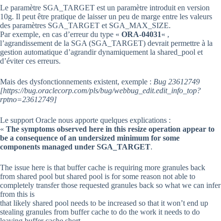
Le paramètre SGA_TARGET est un paramètre introduit en version
10g. Il peut être pratique de laisser un peu de marge entre les valeurs
des paramètres SGA_TARGET et SGA_MAX_SIZE.
Par exemple, en cas d’erreur du type «
ORA-04031
« ,
l’agrandissement de la SGA (SGA_TARGET) devrait permettre à la
gestion automatique d’agrandir dynamiquement la shared_pool et
d’éviter ces erreurs.
Mais des dysfonctionnements existent, exemple :
Bug 23612749
[https://bug.oraclecorp.com/pls/bug/webbug_edit.edit_info_top?
rptno=23612749]
Le support Oracle nous apporte quelques explications :
«
The symptoms observed here in this resize operation appear to
be a consequence of an undersized minimum for some
components managed under SGA_TARGET
.
The issue here is that buffer cache is requiring more granules back
from shared pool but shared pool is for some reason not able to
completely transfer those requested granules back so what we can infer
from this is
that likely shared pool needs to be increased so that it won’t end up
stealing granules from buffer cache to do the work it needs to do
leaving buffer cache short.