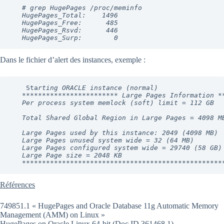
   # grep HugePages /proc/meminfo
HugePages_Total:    1496
HugePages_Free:      485
HugePages_Rsvd:      446
HugePages_Surp:        0
Dans le fichier d’alert des instances, exemple :
Sta
rting ORACLE instance (normal)
************************ Large Pages Information *
Per process system memlock (soft) limit = 112 GB
Total Shared Global Region in Large Pages = 4098 M
Large Pages used by this instance: 2049 (4098 MB)
Large Pages unused system wide = 32 (64 MB)
Large Pages configured system wide = 29740 (58 GB)
Large Page size = 2048 KB
**************************************************
Références
749851.1 « HugePages and Oracle Database 11g Automatic Memory
Management (AMM) on Linux »
HugePages on Oracle Linux 64-bit (Doc ID 361468.1)