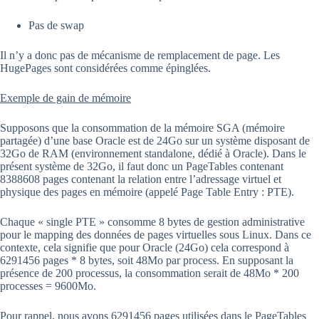
Pas de swap
Il n’y a donc pas de mécanisme de remplacement de page. Les
HugePages sont considérées comme épinglées.
Exemple de gain de mémoire
Supposons que la consommation de la mémoire SGA (mémoire
partagée) d’une base Oracle est de 24Go sur un système disposant de
32Go de RAM (environnement standalone, dédié à Oracle). Dans le
présent système de 32Go, il faut donc un PageTables contenant
8388608 pages contenant la relation entre l’adressage virtuel et
physique des pages en mémoire (appelé Page Table Entry : PTE).
Chaque « single PTE » consomme 8 bytes de gestion administrative
pour le mapping des données de pages virtuelles sous Linux. Dans ce
contexte, cela signifie que pour Oracle (24Go) cela correspond à
6291456 pages * 8 bytes, soit 48Mo par process. En supposant la
présence de 200 processus, la consommation serait de 48Mo * 200
processes = 9600Mo.
Pour rappel, nous avons 6291456 pages utilisées dans le PageTables