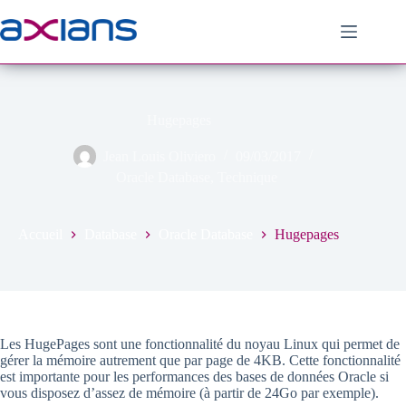
Passer
au
contenu
Hugepages
Jean Louis Oliviero
09/03/2017
Oracle Database
,
Technique
Accueil
Database
Oracle Database
Hugepages
Les HugePages sont une fonctionnalité du noyau Linux qui permet de
gérer la mémoire autrement que par page de 4KB. Cette fonctionnalité
est importante pour les performances des bases de données Oracle si
vous disposez d’assez de mémoire (à partir de 24Go par exemple).