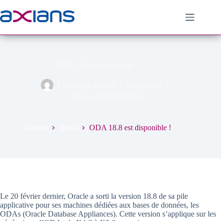
Passer
au
contenu
ODA 18.8 est disponible !
Christophe Leroux
03/03/2020
News
,
Oracle Database
Accueil
News
ODA 18.8 est disponible !
Le 20 février dernier, Oracle a sorti la version 18.8 de sa pile
applicative pour ses machines dédiées aux bases de données, les
ODAs (Oracle Database Appliances). Cette version s’applique sur les