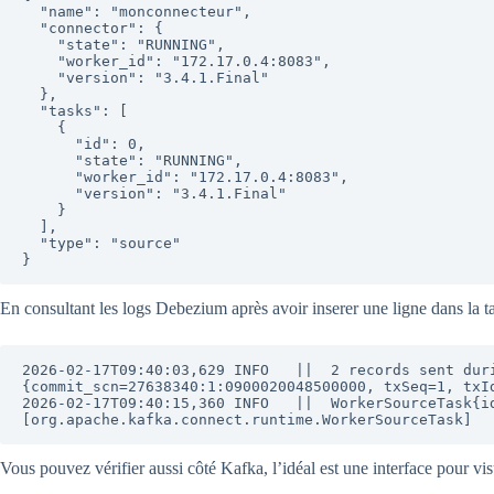
  "name": "monconnecteur",

  "connector": {

    "state": "RUNNING",

    "worker_id": "172.17.0.4:8083",

    "version": "3.4.1.Final"

  },

  "tasks": [

    {

      "id": 0,

      "state": "RUNNING",

      "worker_id": "172.17.0.4:8083",

      "version": "3.4.1.Final"

    }

  ],

  "type": "source"

}
En consultant les logs Debezium après avoir inserer une ligne dans la t
2026-02-17T09:40:03,629 INFO   ||  2 records sent dur
{commit_scn=27638340:1:0900020048500000, txSeq=1, txI
2026-02-17T09:40:15,360 INFO   ||  WorkerSourceTask{id
[org.apache.kafka.connect.runtime.WorkerSourceTask]
Vous pouvez vérifier aussi côté Kafka, l’idéal est une interface pour v