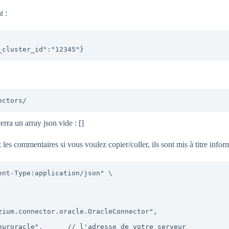
t :
_cluster_id":"12345"}
ectors/
rra un array json vide : []
s commentaires si vous voulez copier/coller, ils sont mis à titre inform
nt-Type:application/json" \
