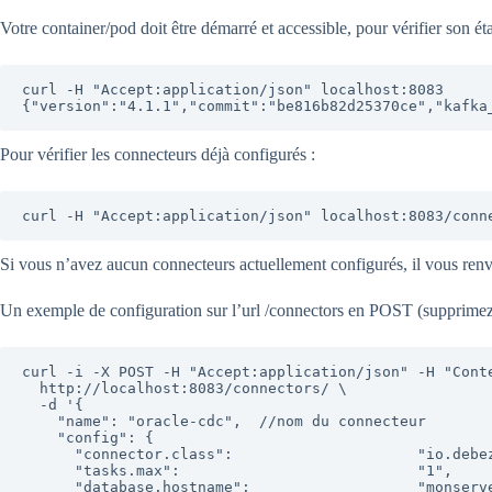
Votre container/pod doit être démarré et accessible, pour vérifier son éta
curl -H "Accept:application/json" localhost:8083

{"version":"4.1.1","commit":"be816b82d25370ce","kafka
Pour vérifier les connecteurs déjà configurés :
curl -H "Accept:application/json" localhost:8083/conn
Si vous n’avez aucun connecteurs actuellement configurés, il vous renve
Un exemple de configuration sur l’url /connectors en POST (supprimez le
curl -i -X POST -H "Accept:application/json" -H "Conte
  http://localhost:8083/connectors/ \

  -d '{

    "name": "oracle-cdc",  //nom du connecteur

    "config": {

      "connector.class":                     "io.debezium.connector.oracle.OracleConnector",

      "tasks.max":                           "1",

      "database.hostname":                   "monserveuroracle",      // l'adresse de votre serveur         
