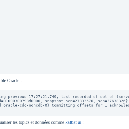
able Oracle :
ing previous 17:27:21.749, last recorded offset of {serve
d=01000300793d0000, snapshot_scn=27332570, scn=27638326} 
=oracle-cdc-noncdb-0} Committing offsets for 1 acknowledge
isualiser les topics et données comme
kafbat ui
: