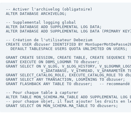
-- Activer l'archivelog (obligatoire)

ALTER DATABASE ARCHIVELOG;

-- Supplemental logging global

ALTER DATABASE ADD SUPPLEMENTAL LOG DATA;

ALTER DATABASE ADD SUPPLEMENTAL LOG DATA (PRIMARY KEY)
-- Création de l'utilisateur Debezium

CREATE USER dbzuser IDENTIFIED BY MonSuperMotDePasse20
  DEFAULT TABLESPACE USERS QUOTA UNLIMITED ON USERS;

GRANT CREATE SESSION, CREATE TABLE, CREATE SEQUENCE TO
GRANT EXECUTE ON DBMS_LOGMNR TO dbzuser;

GRANT SELECT ON V_$LOG, V_$LOG_HISTORY, V_$LOGMNR_LOGS
               V_$DATABASE, V_$THREAD, V_$PARAMETER TO dbzuser;

GRANT SELECT_CATALOG_ROLE, EXECUTE_CATALOG_ROLE TO dbz
GRANT SELECT ANY TRANSACTION, LOGMINING TO dbzuser;

GRANT FLASHBACK ANY TABLE TO dbzuser;   -- recommandé

-- Pour chaque table à capturer

ALTER TABLE MON_SCHEMA.MA_TABLE ADD SUPPLEMENTAL LOG D
-- pour chaque objet, il faut ajouter les droits en le
GRANT SELECT ON MON_SCHEMA.MA_TABLE TO dbzusers;