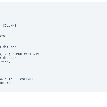
 COLUMNS;

26

 dbzuser;

, V_$LOGMNR_CONTENTS, 

user;

ATA (ALL) COLUMNS;

cture
