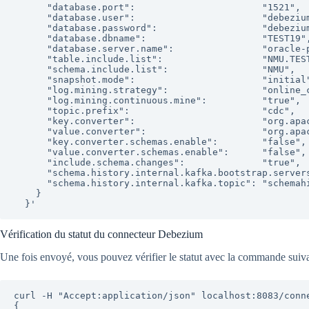
      "database.port":                       "1521",

      "database.user":                       "debezium",              //utilisateur pour se connecter à la base Oracle

      "database.password":                   "debezium",              // mot de passe associé

      "database.dbname":                     "TEST19",                //SID

      "database.server.name":                "oracle-prod",           // nom du topic sur KAFKA dans lequel les données remonteront    

      "table.include.list":                  "NMU.TEST_TABLE",        // nom des tables à inclure

      "schema.include.list":                 "NMU",                   // nom des schémas à inclure

      "snapshot.mode":                       "initial",               // chargement initial des données si vous le souhaitez

      "log.mining.strategy":                 "online_catalog",        

      "log.mining.continuous.mine":          "true",

      "topic.prefix":                        "cdc",                   // prefix pour le topic kafka

      "key.converter":                       "org.apache.kafka.connect.json.JsonConverter",

      "value.converter":                     "org.apache.kafka.connect.json.JsonConverter",

      "key.converter.schemas.enable":        "false",

      "value.converter.schemas.enable":      "false",

      "include.schema.changes":              "true",

      "schema.history.internal.kafka.bootstrap.servers": "kafka:9092", //l'adresse du/des serveurs kafka pour envoyer les données 

      "schema.history.internal.kafka.topic": "schemahistory.oracle-prod"

    }

  }'
Vérification du statut du connecteur Debezium
Une fois envoyé, vous pouvez vérifier le statut avec la commande suivan
curl -H "Accept:application/json" localhost:8083/conne
{
