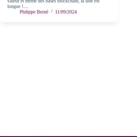
valeur et même des bases blockchain, la liste est
longue !…
Philippe Berné
11/09/2024