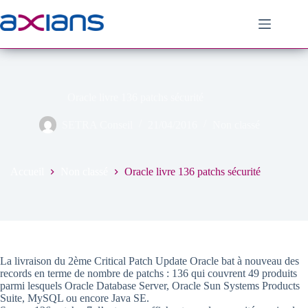
Passer
au
contenu
Oracle livre 136 patchs sécurité
SETRA Conseil
21/04/2016
Non classé
Accueil
Non classé
Oracle livre 136 patchs sécurité
La livraison du 2ème Critical Patch Update Oracle bat à nouveau des
records en terme de nombre de patchs : 136 qui couvrent 49 produits
parmi lesquels Oracle Database Server, Oracle Sun Systems Products
Suite, MySQL ou encore Java SE.