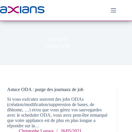
Passer
au
contenu
ÉTIQUETTE
astuce ODA
Astuce ODA : purge des journaux de job
Si vous exécutez souvent des jobs ODAs
(création/modification/suppression de bases, de
dbhome, …) et/ou que vous gérez vos sauvegardes
avec le scheduler ODA, vous avez peut-être remarqué
que votre appliance est de plus en plus longue a
répondre sur la…
Christophe Leroux
26/05/2021