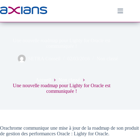
Passer
au
contenu
Une nouvelle roadmap pour Lighty for Oracle est
communiquée !
SETRA Conseil
02/03/2016
Non classé
Accueil
Non classé
Une nouvelle roadmap pour Lighty for Oracle est
communiquée !
Orachrome communique une mise à jour de la roadmap de son produit
de gestion des performances Oracle : Lighty for Oracle.